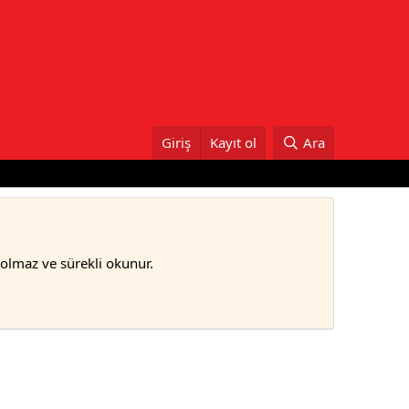
Giriş
Kayıt ol
Ara
bolmaz ve sürekli okunur.