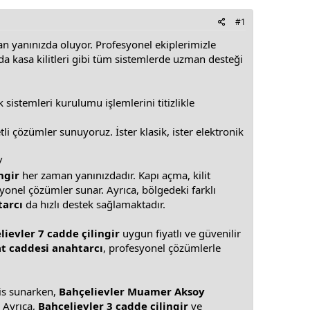
#1
an yanınızda oluyor. Profesyonel ekiplerimizle
a da kasa kilitleri gibi tüm sistemlerde uzman desteği
 sistemleri kurulumu işlemlerini titizlikle
tli çözümler sunuyoruz. İster klasik, ister elektronik
/
ngir
her zaman yanınızdadır. Kapı açma, kilit
onel çözümler sunar. Ayrıca, bölgedeki farklı
tarcı
da hızlı destek sağlamaktadır.
lievler 7 cadde çilingir
uygun fiyatlı ve güvenilir
t caddesi anahtarcı
, profesyonel çözümlerle
rvis sunarken,
Bahçelievler Muamer Aksoy
 Ayrıca,
Bahçelievler 3 cadde çilingir
ve