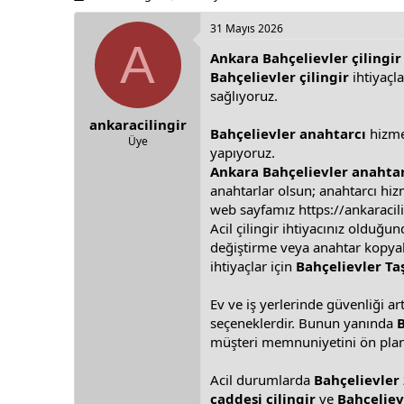
h
t
r
a
31 Mayıs 2026
e
r
A
Ankara Bahçelievler çilingir
a
t
d
d
Bahçelievler çilingir
ihtiyaçla
s
a
sağlıyoruz.
t
t
ankaracilingir
a
e
Bahçelievler anahtarcı
hizme
r
Üye
yapıyoruz.
t
Ankara Bahçelievler anahta
e
r
anahtarlar olsun; anahtarcı hiz
web sayfamız
https://ankaraci
Acil çilingir ihtiyacınız olduğu
değiştirme veya anahtar kopyal
ihtiyaçlar için
Bahçelievler Ta
Ev ve iş yerlerinde güvenliği ar
seçeneklerdir. Bunun yanında
B
müşteri memnuniyetini ön plan
Acil durumlarda
Bahçelievler 
caddesi çilingir
ve
Bahçeliev