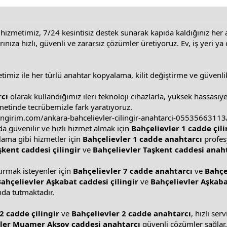
hizmetimiz, 7/24 kesintisiz destek sunarak kapıda kaldığınız her 
rınıza hızlı, güvenli ve zararsız çözümler üretiyoruz. Ev, iş yeri y
timiz ile her türlü anahtar kopyalama, kilit değiştirme ve güvenlik
rcı
olarak kullandığımız ileri teknoloji cihazlarla, yüksek hassasiye
metinde tecrübemizle fark yaratıyoruz.
lingirim.com/ankara-bahcelievler-cilingir-anahtarci-05535663113
nda güvenilir ve hızlı hizmet almak için
Bahçelievler 1 cadde çili
ama gibi hizmetler için
Bahçelievler 1 cadde anahtarcı
profesy
şkent caddesi çilingir
ve
Bahçelievler Taşkent caddesi anah
tırmak isteyenler için
Bahçelievler 7 cadde anahtarcı
ve
Bahçe
ahçelievler Aşkabat caddesi çilingir
ve
Bahçelievler Aşkaba
da tutmaktadır.
2 cadde çilingir
ve
Bahçelievler 2 cadde anahtarcı
, hızlı se
ler Muamer Aksoy caddesi anahtarcı
güvenli çözümler sağlar.