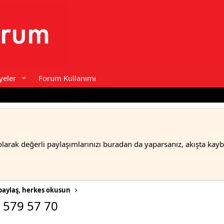
yeler
Forum Kullanımı
olarak değerli paylaşımlarınızı buradan da yaparsanız, akışta kay
paylaş, herkes okusun
1 579 57 70