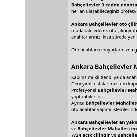
Bahçelievler 3 cadde anahta
her an ulaşabileceğiniz profesy
Ankara Bahçelievler oto çili
müdahale ederek oto çilingir iht
anahtarlarınızı kısa sürede yeni
Oto anahtarcı ihtiyaçlarınızda 
Ankara Bahçelievler M
Kapınız mı kilitlendi ya da ana
Deneyimli ustalarımız tüm kapı 
Profesyonel
Bahçelievler Mah
yaptırabilirsiniz.
Ayrıca
Bahçelievler Mahallesi
oto anahtar yapımı işlemlerinde
Ankara Bahçelievler en yakın
ve
Bahçelievler Mahallesi en
7/24 açık çilingir
ve
Bahçelie