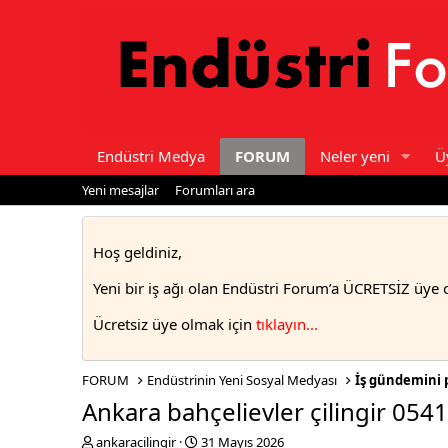
Endüstri Medya
FORUM
Neler yeni
Ü
Yeni mesajlar
Forumları ara
Hoş geldiniz,
Yeni bir iş ağı olan Endüstri Forum’a ÜCRETSİZ üye 
Ücretsiz üye olmak için
tıklayın..
.
FORUM
Endüstrinin Yeni Sosyal Medyası
İş gündemini 
Ankara bahçelievler çilingir 054
T
S
ankaracilingir
31 Mayıs 2026