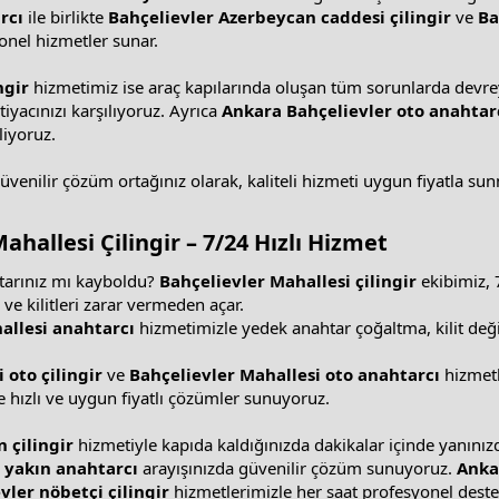
rcı
ile birlikte
Bahçelievler Azerbeycan caddesi çilingir
ve
Ba
onel hizmetler sunar.
ngir
hizmetimiz ise araç kapılarında oluşan tüm sorunlarda devreye g
iyacınızı karşılıyoruz. Ayrıca
Ankara Bahçelievler oto anahtar
liyoruz.
güvenilir çözüm ortağınız olarak, kaliteli hizmeti uygun fiyatla su
ahallesi Çilingir
– 7/24 Hızlı Hizmet
htarınız mı kayboldu?
Bahçelievler Mahallesi çilingir
ekibimiz, 7
ve kilitleri zarar vermeden açar.
allesi anahtarcı
hizmetimizle yedek anahtar çoğaltma, kilit değiş
 oto çilingir
ve
Bahçelievler Mahallesi oto anahtarcı
hizmetl
 hızlı ve uygun fiyatlı çözümler sunuyoruz.
 çilingir
hizmetiyle kapıda kaldığınızda dakikalar içinde yanınız
 yakın anahtarcı
arayışınızda güvenilir çözüm sunuyoruz.
Anka
vler
nöbetçi çilingir
hizmetlerimizle her saat profesyonel destek a