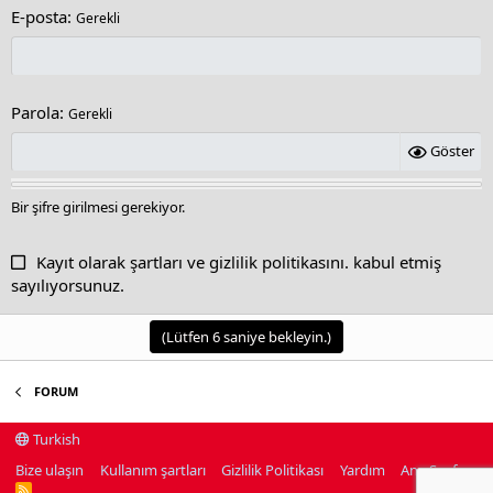
E-posta
Gerekli
Parola
Gerekli
Göster
Bir şifre girilmesi gerekiyor.
Kayıt olarak
şartları
ve
gizlilik politikasını
. kabul etmiş
sayılıyorsunuz.
(Lütfen
6
saniye bekleyin.)
FORUM
Turkish
Bize ulaşın
Kullanım şartları
Gizlilik Politikası
Yardım
Ana Sayfa
R