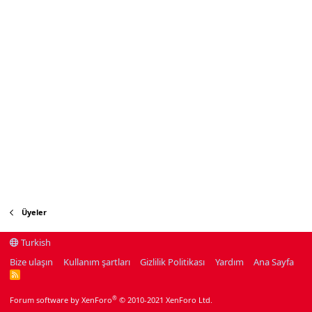
Üyeler
Turkish
Bize ulaşın
Kullanım şartları
Gizlilik Politikası
Yardım
Ana Sayfa
R
S
S
®
Forum software by XenForo
© 2010-2021 XenForo Ltd.