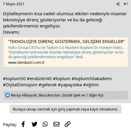
s
a
7 Mayıs 2021
#1
t
t
a
e
Dijitalleşmenin kısa vadeli olumsuz etkileri nedeniyle insanlar
r
teknolojiye direnç gösteriyorlar ve bu da geleceği
t
şekillendirmemizi engelliyor.
e
Devamı;
r
“TEKNOLOJİYE DİRENÇ GÖSTERMEK, GELİŞİMİ ENGELLER”
Halıcı Group CEO’su ve Toplum 5.0 Akademi Başkanı Dr. Hüseyin Halıcı,
“Dijitalleşme neticesinde insanlar teknolojiye direnç gösteriyorlar ve bu
da geleceği şekillendirmemizi engelliyor.” dedi.
www.stendustri.com.tr
#toplum50
#endüstri40
#toplum
#toplum50akademi
#DijitalDönüşüm
#gelecek
#yapayzeka
#eğitim
R
Recep Akbayrak
,
bkucukarslan
,
Gözde İpek
ve 1 diğer kişi
e
a
c
Buraya cevap vermek için giriş yapmalı veya kayıt olmalısınız.
t
i
o
Facebook
Twitter
WhatsApp
E-posta
Link
Paylaş:
n