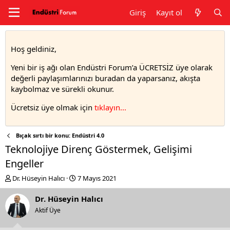
Giriş
Kayıt ol
Hoş geldiniz,
Yeni bir iş ağı olan Endüstri Forum’a ÜCRETSİZ üye olarak
değerli paylaşımlarınızı buradan da yaparsanız, akışta
kaybolmaz ve sürekli okunur.
Ücretsiz üye olmak için
tıklayın..
.
Bıçak sırtı bir konu: Endüstri 4.0
Teknolojiye Direnç Göstermek, Gelişimi
Engeller
T
S
Dr. Hüseyin Halıcı
7 Mayıs 2021
h
t
r
a
Dr. Hüseyin Halıcı
e
r
Aktif Üye
a
t
d
d