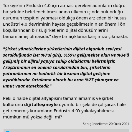
a
e
Türkiye’nin Endüstri 4.0 için atması gereken adımların doğru
r
bir şekilde belirlenebilmesi adına ülkenin içinde bulunduğu
t
durumun tespitini yapması oldukça önem arz eden bir husus.
e
Endüstri 4.0 devriminin hayata geçebilmesinin en önemli ön
r
koşullarından birisi, şirketlerin dijital dönüşümlerini
tamamlamış olmasıdır." diye bir açıklama karşımıza çıkmakta.
"Şirket yöneticilerine şirketlerinin dijital olgunluk seviyesi
sorulduğunda ise; %7’si giriş, %59’u gelişmekte olan ve %34’ü
gelişmiş bir dijital yapıya sahip olduklarını belirtmiştir.
Araştırmanın en önemli sorularından biri, şirketlerin
yatırımlarının ne kadarlık bir kısmını dijital gelişime
ayırdıklarıdır. Ortalama olarak bu oran %27 çıkmıştır ve
umut vaat etmektedir."
Peki o halde dijital altyapısını tamamlamamış ve şirket
kültürünü
dijitalleşmeyle
uyumlu bir şekilde çalışacak hale
getirememiş kurumların Endüstri 4.0’ı yakalayabilmesi
mümkün mü yoksa değil mi?
Son güncelleme:
20 Ocak 2021