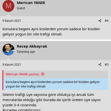
c
Mertcan YANIK
M
t
Guest
i
o
n
s
9 Kasım 2021
#4
:
konulara begeni ayni kisilerden yorum sadece bir kisiden
geliyor yogun bir site trafigi olmali
Recep Akbayrak
Tanınmış üye
9 Kasım 2021
#5
Mertcan YANIK yazmış:
konulara begeni ayni kisilerden yorum sadece bir kisiden geliyor
yogun bir site trafigi olmali
Sitenin trafiği üye sayısına göre oldukça iyi ancak tüm
mecralarda olduğu gibi burada da içerik üreten üye sayısı
yüzde 3-4 civarında.
Buradan görebilirsiniz: