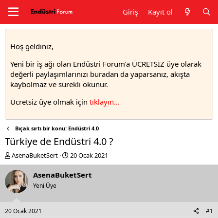
Giriş
Kayıt ol
Hoş geldiniz,
Yeni bir iş ağı olan Endüstri Forum’a ÜCRETSİZ üye olarak
değerli paylaşımlarınızı buradan da yaparsanız, akışta
kaybolmaz ve sürekli okunur.
Ücretsiz üye olmak için
tıklayın..
.
Bıçak sırtı bir konu: Endüstri 4.0
Türkiye de Endüstri 4.0 ?
T
S
AsenaBuketSert
20 Ocak 2021
h
t
r
a
AsenaBuketSert
e
r
Yeni Üye
a
t
d
d
s
a
20 Ocak 2021
#1
t
t