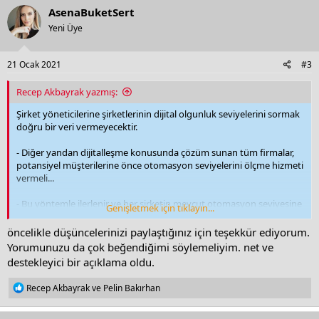
c
AsenaBuketSert
t
Yeni Üye
i
o
n
s
21 Ocak 2021
#3
:
Recep Akbayrak yazmış:
Şirket yöneticilerine şirketlerinin dijital olgunluk seviyelerini sormak
doğru bir veri vermeyecektir.
- Diğer yandan dijitalleşme konusunda çözüm sunan tüm firmalar,
potansiyel müşterilerine önce otomasyon seviyelerini ölçme hizmeti
vermeli...
- Bu yöntemle ilerlenir ve her şirketin mevcut otomasyon seviyesine
Genişletmek için tıklayın...
göre bir sonraki adım birlikte planlanırsa, ülkemizin Endüstri 4.0'a
daha sağlıklı gidebileceğini düşünüyorum.
öncelikle düşüncelerinizi paylaştığınız için teşekkür ediyorum.
Yorumunuzu da çok beğendiğimi söylemeliyim. net ve
destekleyici bir açıklama oldu.
R
Recep Akbayrak
ve
Pelin Bakırhan
e
a