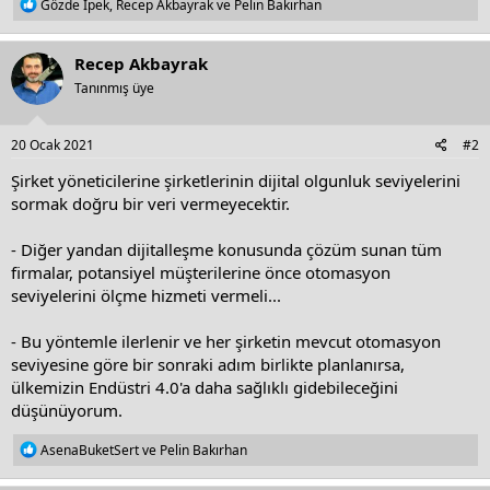
R
Gözde İpek
,
Recep Akbayrak
ve
Pelin Bakırhan
e
a
c
Recep Akbayrak
t
Tanınmış üye
i
o
n
s
20 Ocak 2021
#2
:
Şirket yöneticilerine şirketlerinin dijital olgunluk seviyelerini
sormak doğru bir veri vermeyecektir.
- Diğer yandan dijitalleşme konusunda çözüm sunan tüm
firmalar, potansiyel müşterilerine önce otomasyon
seviyelerini ölçme hizmeti vermeli...
- Bu yöntemle ilerlenir ve her şirketin mevcut otomasyon
seviyesine göre bir sonraki adım birlikte planlanırsa,
ülkemizin Endüstri 4.0'a daha sağlıklı gidebileceğini
düşünüyorum.
R
AsenaBuketSert
ve
Pelin Bakırhan
e
a