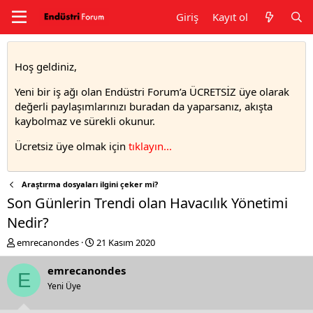
Giriş
Kayıt ol
Hoş geldiniz,
Yeni bir iş ağı olan Endüstri Forum’a ÜCRETSİZ üye olarak
değerli paylaşımlarınızı buradan da yaparsanız, akışta
kaybolmaz ve sürekli okunur.
Ücretsiz üye olmak için
tıklayın..
.
Araştırma dosyaları ilgini çeker mi?
Son Günlerin Trendi olan Havacılık Yönetimi
Nedir?
T
S
emrecanondes
21 Kasım 2020
h
t
r
a
emrecanondes
E
e
r
Yeni Üye
a
t
d
d