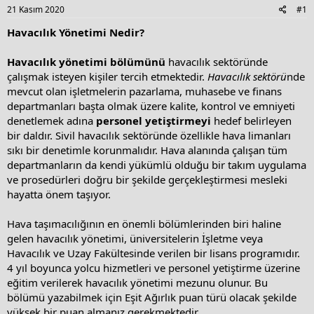
s
a
21 Kasım 2020
#1
t
t
a
e
Havacılık Yönetimi
Nedir?
r
t
Havacılık yönetimi bölümünü
havacılık sektöründe
e
çalışmak isteyen kişiler tercih etmektedir.
Havacılık sektörü
nde
r
mevcut olan işletmelerin pazarlama, muhasebe ve finans
departmanları başta olmak üzere kalite, kontrol ve emniyeti
denetlemek adına
personel yetiştirmeyi
hedef belirleyen
bir daldır. Sivil havacılık sektöründe özellikle hava limanları
sıkı bir denetimle korunmalıdır. Hava alanında çalışan tüm
departmanların da kendi yükümlü olduğu bir takım uygulama
ve prosedürleri doğru bir şekilde gerçekleştirmesi mesleki
hayatta önem taşıyor.
Hava taşımacılığının en önemli bölümlerinden biri haline
gelen havacılık yönetimi, üniversitelerin İşletme veya
Havacılık ve Uzay Fakültesinde verilen bir lisans programıdır.
4 yıl boyunca yolcu hizmetleri ve personel yetiştirme üzerine
eğitim verilerek havacılık yönetimi mezunu olunur. Bu
bölümü yazabilmek için Eşit Ağırlık puan türü olacak şekilde
yüksek bir puan almanız gerekmektedir.