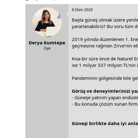
h
t
r
a
8 Ekim 2020
e
r
Başta güneş olmak üzere yenilen
a
t
d
d
yararlanabiliriz? Bu soru tüm
s
a
t
t
2019 yılında düzenlenen 1. Ener
Derya Kumtepe
a
e
geçmesine rağmen Zirve’nin etki
r
Üye
t
Kısa bir süre önce de Naturel En
e
r
ise 1 milyar 337 milyon TL’nin ü
Pandeminin gölgesinde bile gel
Görüş ve deneyimlerinizi ya
- Güneşe yatırım yapan endüstri
- Bu konuda çözüm sunan firmala
Güneşi birlikte daha iyi anl