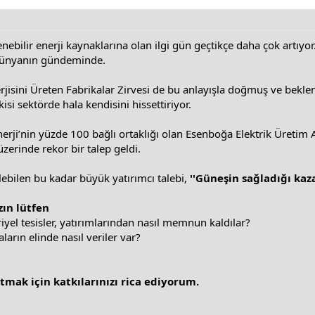
ebilir enerji kaynaklarına olan ilgi gün geçtikçe daha çok artıyor.
 dünyanın gündeminde.
jisini Üreten Fabrikalar Zirvesi de bu anlayışla doğmuş ve bekle
si sektörde hala kendisini hissettiriyor.
erji’nin yüzde 100 bağlı ortaklığı olan Esenboğa Elektrik Üretim A
zerinde rekor bir talep geldi.
ebilen bu kadar büyük yatırımcı talebi,
''Güneşin sağladığı kaza
zın lütfen
yel tesisler, yatırımlarından nasıl memnun kaldılar?
rın elinde nasıl veriler var?
atmak için katkılarınızı rica ediyorum.