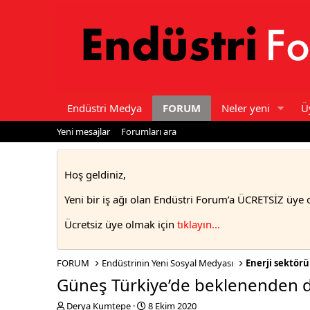
Endüstri Medya
FORUM
Neler yeni
Ü
Yeni mesajlar
Forumları ara
Hoş geldiniz,
Yeni bir iş ağı olan Endüstri Forum’a ÜCRETSİZ üye 
Ücretsiz üye olmak için
tıklayın..
.
FORUM
Endüstrinin Yeni Sosyal Medyası
Enerji sektör
Güneş Türkiye’de beklenenden d
T
S
Derya Kumtepe
8 Ekim 2020