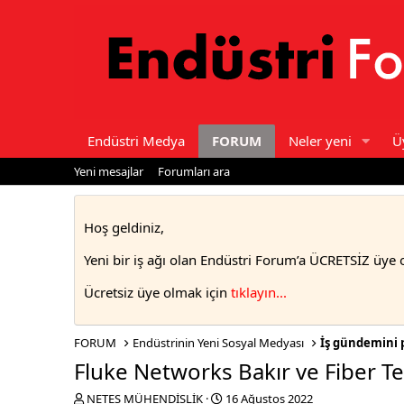
Endüstri Medya
FORUM
Neler yeni
Ü
Yeni mesajlar
Forumları ara
Hoş geldiniz,
Yeni bir iş ağı olan Endüstri Forum’a ÜCRETSİZ üye 
Ücretsiz üye olmak için
tıklayın..
.
FORUM
Endüstrinin Yeni Sosyal Medyası
İş gündemini 
Fluke Networks Bakır ve Fiber Te
T
S
NETES MÜHENDİSLİK
16 Ağustos 2022