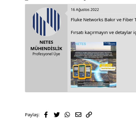
h
t
r
a
16 Ağustos 2022
e
r
Fluke Networks Bakır ve Fiber 
a
t
d
d
s
a
Fırsatı kaçırmayın ve detaylar i
t
t
NETES
a
e
r
MÜHENDİSLİK
t
Profesyonel Üye
e
r
Facebook
Twitter
WhatsApp
E-posta
Link
Paylaş: