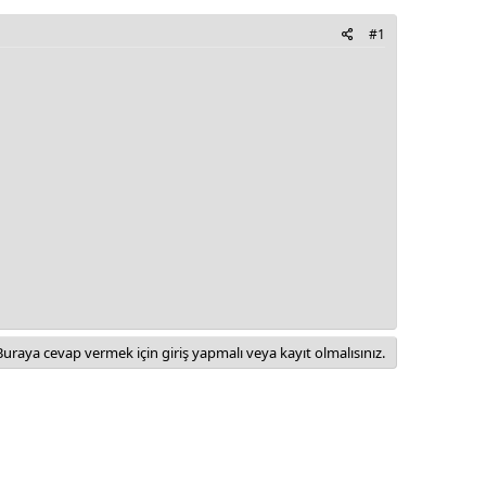
#1
Buraya cevap vermek için giriş yapmalı veya kayıt olmalısınız.