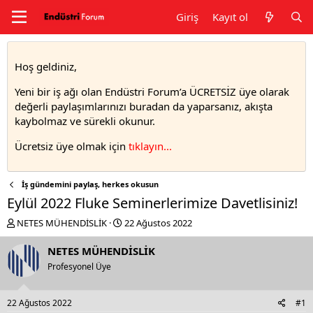
Giriş
Kayıt ol
Hoş geldiniz,
Yeni bir iş ağı olan Endüstri Forum’a ÜCRETSİZ üye olarak
değerli paylaşımlarınızı buradan da yaparsanız, akışta
kaybolmaz ve sürekli okunur.
Ücretsiz üye olmak için
tıklayın..
.
İş gündemini paylaş, herkes okusun
Eylül 2022 Fluke Seminerlerimize Davetlisiniz!
T
S
NETES MÜHENDİSLİK
22 Ağustos 2022
h
t
r
a
NETES MÜHENDİSLİK
e
r
Profesyonel Üye
a
t
d
d
s
a
22 Ağustos 2022
#1
t
t