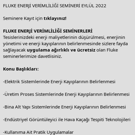
a
e
FLUKE ENERJİ VERİMLİLİĞİ SEMİNERİ EYLÜL 2022
r
t
Seminere Kayıt için
tıklayınız!
e
r
FLUKE ENERJİ VERİMLİLİĞİ SEMİNERLERİ
Tesislerinizdeki enerji maliyetlerinin düşürülmesi, enerjinin
yönetimi ve enerji kayıplarının belirlenmesinde sizlere fayda
sağlayacak
uygulama ağırlıklı ve ücretsiz
olan Fluke
seminerlerimize davetlisiniz.
Konu Başlıkları:
-Elektrik Sistemlerinde Enerji Kayıplarının Belirlenmesi
-Üretim Proses Sistemlerinde Enerji Kayıplarının Belirlenmesi
-Bina Alt Yapı Sistemlerinde Enerji Kayıplarının Belirlenmesi
-Endüstriyel Görüntüleyici ile Hava Kaçağı Tespiti Teknolojileri
-Kullanıma Ait Pratik Uygulamalar