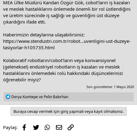
MEA Ülke Müdürü Kandan Özgür Gök, cobot’ların iş kazaları
ve meslek hastalıklarını önlemede önemli bir rol üstlendiğini
ve üretim sürecinde iş sağlığı ve güvenliğini üst düzeye
çıkardığını ifade etti.
Haberimizin detaylarına ulaşabilirsiniz:
https://www.stendustri.com.tr/robot...uvenligini-ust-duzeye-
tasiyorlar-h105735.html
Kolaboratif robotların/cobot'ların veya konvansiyonel
(geleneksel) endüstriyel robotların iş kazaları ve meslek
hastalıklarını önlemedeki rolü hakkındaki düşüncelerinizi
öğrenebilir miyiz?
Son güncelleme:
1 Mayıs 2020
R
Derya Kumtepe
ve
Pelin Bakırhan
e
a
c
Buraya cevap vermek için giriş yapmalı veya kayıt olmalısınız.
t
i
o
Facebook
Twitter
WhatsApp
E-posta
Link
Paylaş:
n
s