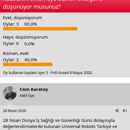
d
d
düşünüyor musunuz?
s
a
t
t
Evet, düşünüyorum
a
e
Oylar:
3
60,0%
r
t
e
Hayır, düşünmüyorum
r
Oylar:
0
0,0%
Kısmen, evet
Oylar:
2
40,0%
Oy kullanan toplam üye
5
Poll closed
8 Mayıs 2020
.
Cem Karatay
Aktif Üye
28 Nisan 2020
#1
28 Nisan Dünya İş Sağlığı ve Güvenliği Günü dolayısıyla
değerlendirmelerde bulunan Universal Robots Türkiye ve