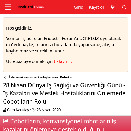
Giriş
Kayıt ol
Hoş geldiniz,
Yeni bir iş ağı olan Endüstri Forum’a ÜCRETSİZ üye olarak
değerli paylaşımlarınızı buradan da yaparsanız, akışta
kaybolmaz ve sürekli okunur.
Ücretsiz üye olmak için
tıklayın..
.
İşte yeni mesai arkadaşlarımız: Robotlar
28 Nisan Dünya İş Sağlığı ve Güvenliği Günü -
İş Kazaları ve Meslek Hastalıklarını Önlemede
Cobot'ların Rolü
T
S
Cem Karatay
28 Nisan 2020
h
t
r
Cobot'ların, konvansiyonel robotların iş
a
e
r
kazalarını önlemeye destek olduğunu
a
t