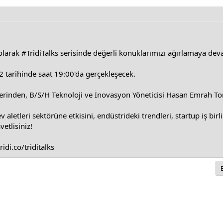
larak #TridiTalks serisinde değerli konuklarımızı ağırlamaya de
 tarihinde saat 19:00'da gerçekleşecek.
lerinden, B/S/H Teknoloji ve İnovasyon Yöneticisi Hasan Emrah T
letleri sektörüne etkisini, endüstrideki trendleri, startup iş birli
etlisiniz!
ridi.co/triditalks