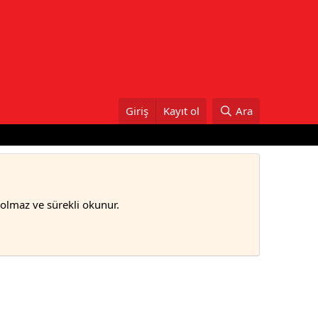
Giriş
Kayıt ol
Ara
bolmaz ve sürekli okunur.