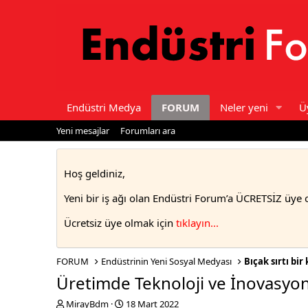
Endüstri Medya
FORUM
Neler yeni
Ü
Yeni mesajlar
Forumları ara
Hoş geldiniz,
Yeni bir iş ağı olan Endüstri Forum’a ÜCRETSİZ üye 
Ücretsiz üye olmak için
tıklayın..
.
FORUM
Endüstrinin Yeni Sosyal Medyası
Bıçak sırtı bir
Üretimde Teknoloji ve İnovasyon
T
S
MirayBdm
18 Mart 2022