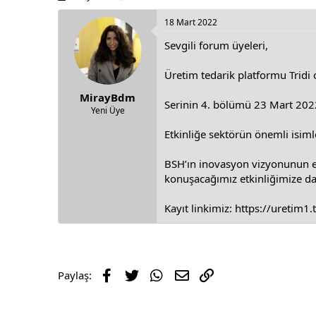
h
t
r
a
18 Mart 2022
e
r
Sevgili forum üyeleri,
a
t
d
d
s
a
Üretim tedarik platformu
Tridi
o
t
t
MirayBdm
a
e
Serinin 4. bölümü 23 Mart 2022
r
Yeni Üye
t
Etkinliğe sektörün önemli isim
e
r
BSH’ın inovasyon vizyonunun ev a
konuşacağımız etkinliğimize dav
Kayıt linkimiz:
https://uretim1.t
Facebook
Twitter
WhatsApp
E-posta
Link
Paylaş: