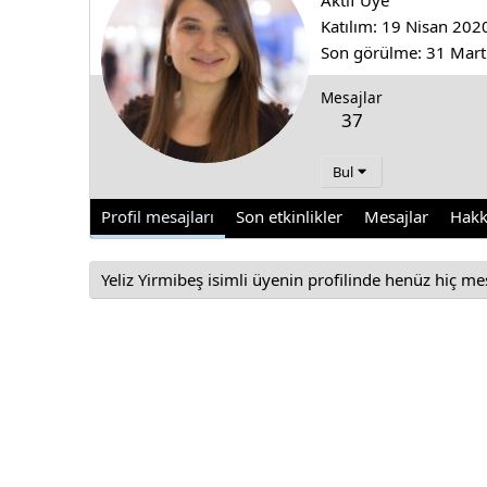
Aktif Üye
Katılım
19 Nisan 202
Son görülme
31 Mart
Mesajlar
37
Bul
Profil mesajları
Son etkinlikler
Mesajlar
Hakk
Yeliz Yirmibeş isimli üyenin profilinde henüz hiç me