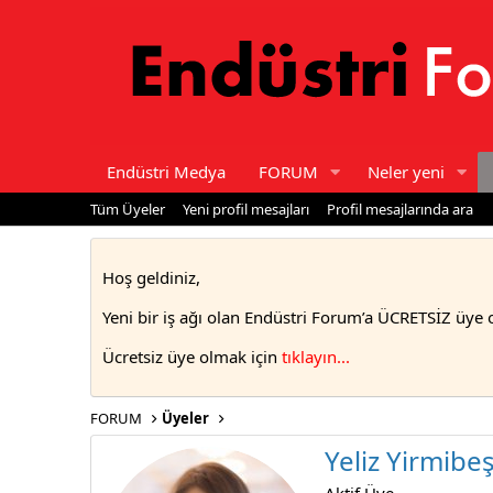
Endüstri Medya
FORUM
Neler yeni
Tüm Üyeler
Yeni profil mesajları
Profil mesajlarında ara
Hoş geldiniz,
Yeni bir iş ağı olan Endüstri Forum’a ÜCRETSİZ üye 
Ücretsiz üye olmak için
tıklayın..
.
FORUM
Üyeler
Yeliz Yirmibe