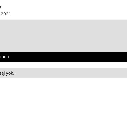
0
 2021
ında
saj yok.