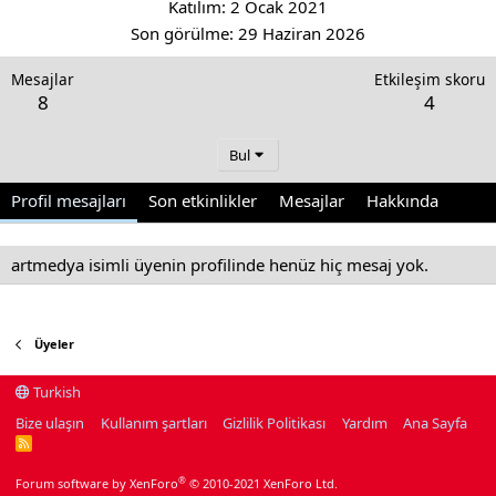
Katılım
2 Ocak 2021
Son görülme
29 Haziran 2026
Mesajlar
Etkileşim skoru
8
4
Bul
Profil mesajları
Son etkinlikler
Mesajlar
Hakkında
artmedya isimli üyenin profilinde henüz hiç mesaj yok.
Üyeler
Turkish
Bize ulaşın
Kullanım şartları
Gizlilik Politikası
Yardım
Ana Sayfa
R
S
S
®
Forum software by XenForo
© 2010-2021 XenForo Ltd.