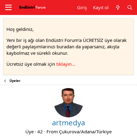
Giriş
Kayıt ol
Hoş geldiniz,
Yeni bir iş ağı olan Endüstri Forum’a ÜCRETSİZ üye olarak
değerli paylaşımlarınızı buradan da yaparsanız, akışta
kaybolmaz ve sürekli okunur.
Ücretsiz üye olmak için
tıklayın..
.
Üyeler
artmedya
Üye
·
42
·
From
Çukurova/Adana/Türkiye