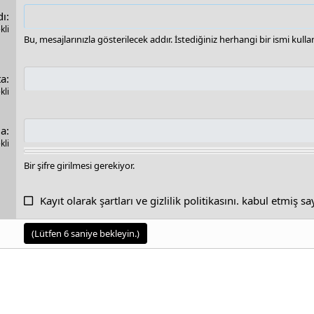
dı
kli
Bu, mesajlarınızla gösterilecek addır. İstediğiniz herhangi bir ismi kull
ta
kli
la
kli
Bir şifre girilmesi gerekiyor.
Kayıt olarak
şartları
ve
gizlilik politikasını
. kabul etmiş sa
(Lütfen
6
saniye bekleyin.)