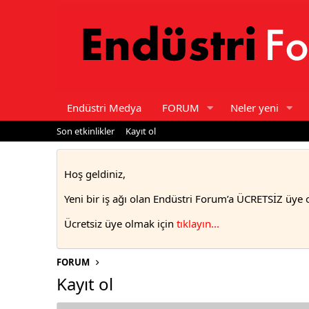
Endüstri Medya
FORUM
Neler yeni
Son etkinlikler
Kayıt ol
Hoş geldiniz,
Yeni bir iş ağı olan Endüstri Forum’a ÜCRETSİZ üye 
Ücretsiz üye olmak için
tıklayın..
.
FORUM
Kayıt ol