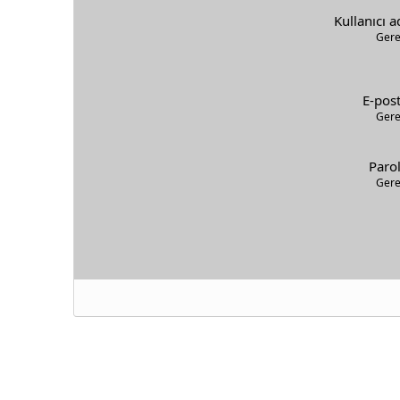
Kullanıcı a
Gere
E-pos
Gere
Paro
Gere