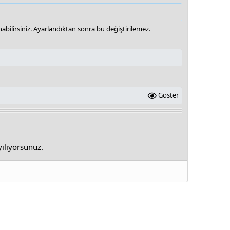
anabilirsiniz. Ayarlandıktan sonra bu değiştirilemez.
Göster
yılıyorsunuz.