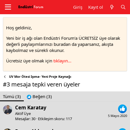
Giriş
Kayıt ol
Hoş geldiniz,
Yeni bir iş ağı olan Endüstri Forum’a ÜCRETSİZ üye olarak
değerli paylaşımlarınızı buradan da yaparsanız, akışta
kaybolmaz ve sürekli okunur.
Ücretsiz üye olmak için
tıklayın..
.
UV Mor Ötesi Işıma- Yeni Proje Kaynağı
#3 mesaja tepki veren üyeler
Tümü
(3)
Beğen
(3)
Cem Karatay
Aktif Üye
5 Mayıs 2020
Mesajlar
30
Etkileşim skoru
117