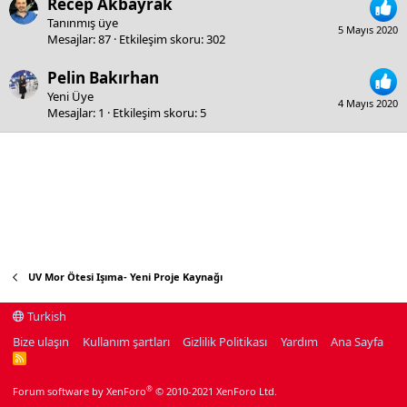
Recep Akbayrak
Tanınmış üye
5 Mayıs 2020
Mesajlar
87
Etkileşim skoru
302
Pelin Bakırhan
Yeni Üye
4 Mayıs 2020
Mesajlar
1
Etkileşim skoru
5
UV Mor Ötesi Işıma- Yeni Proje Kaynağı
Turkish
Bize ulaşın
Kullanım şartları
Gizlilik Politikası
Yardım
Ana Sayfa
R
S
S
®
Forum software by XenForo
© 2010-2021 XenForo Ltd.