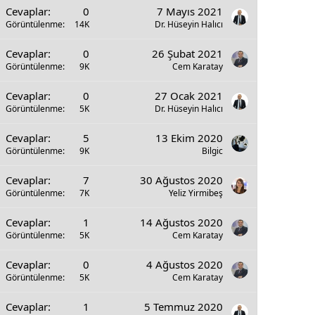
Cevaplar
0
7 Mayıs 2021
Görüntülenme
14K
Dr. Hüseyin Halıcı
Cevaplar
0
26 Şubat 2021
Görüntülenme
9K
Cem Karatay
Cevaplar
0
27 Ocak 2021
Görüntülenme
5K
Dr. Hüseyin Halıcı
Cevaplar
5
13 Ekim 2020
Görüntülenme
9K
Bilgic
Cevaplar
7
30 Ağustos 2020
Görüntülenme
7K
Yeliz Yirmibeş
Cevaplar
1
14 Ağustos 2020
Görüntülenme
5K
Cem Karatay
Cevaplar
0
4 Ağustos 2020
Görüntülenme
5K
Cem Karatay
Cevaplar
1
5 Temmuz 2020