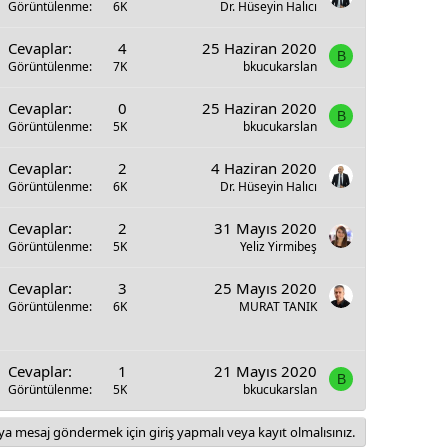
Görüntülenme
6K
Dr. Hüseyin Halıcı
Cevaplar
4
25 Haziran 2020
B
Görüntülenme
7K
bkucukarslan
Cevaplar
0
25 Haziran 2020
B
Görüntülenme
5K
bkucukarslan
Cevaplar
2
4 Haziran 2020
Görüntülenme
6K
Dr. Hüseyin Halıcı
Cevaplar
2
31 Mayıs 2020
Görüntülenme
5K
Yeliz Yirmibeş
Cevaplar
3
25 Mayıs 2020
Görüntülenme
6K
MURAT TANIK
Cevaplar
1
21 Mayıs 2020
B
Görüntülenme
5K
bkucukarslan
a mesaj göndermek için giriş yapmalı veya kayıt olmalısınız.