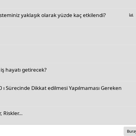
P
teminiz yaklaşık olarak yüzde kaç etkilendi?
o
l
l
 iş hayatı getirecek?
.0 ı Sürecinde Dikkat edilmesi Yapılmaması Gereken
r, Riskler…
Buray