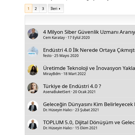
1
2
3
İleri
4 Milyon Siber Güvenlik Uzmanı Aranıyo
Cem Karatay
17 Eylül 2020
Endüstri 4.0 İlk Nerede Ortaya Çıkmışt
festo
25 Mayıs 2020
Üretimde Teknoloji ve İnovasyon Yakl
MirayBdm
18 Mart 2022
Türkiye de Endüstri 4.0 ?
AsenaBuketSert
20 Ocak 2021
Geleceğin Dünyasını Kim Belirleyecek
Dr. Hüseyin Halıcı
23 Şubat 2021
TOPLUM 5.0, Dijital Dönüşüm ve Gele
Dr. Hüseyin Halıcı
15 Ekim 2021