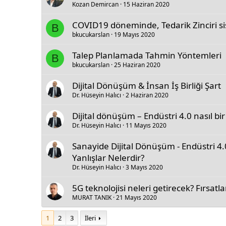
Kozan Demircan
15 Haziran 2020
COVID19 döneminde, Tedarik Zinciri sis
B
bkucukarslan
19 Mayıs 2020
Talep Planlamada Tahmin Yöntemleri
B
bkucukarslan
25 Haziran 2020
Dijital Dönüşüm & İnsan İş Birliği Şart
Dr. Hüseyin Halıcı
2 Haziran 2020
Dijital dönüşüm – Endüstri 4.0 nasıl bir
Dr. Hüseyin Halıcı
11 Mayıs 2020
Sanayide Dijital Dönüşüm - Endüstri 4
Yanlışlar Nelerdir?
Dr. Hüseyin Halıcı
3 Mayıs 2020
5G teknolojisi neleri getirecek? Fırsatla
MURAT TANIK
21 Mayıs 2020
1
2
3
İleri