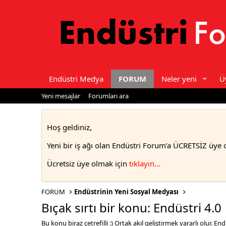
Endüstri Medya
FORUM
Neler yeni
Ü
Yeni mesajlar
Forumları ara
Hoş geldiniz,
Yeni bir iş ağı olan Endüstri Forum’a ÜCRETSİZ üye 
Ücretsiz üye olmak için
tıklayın..
.
FORUM
Endüstrinin Yeni Sosyal Medyası
Bıçak sırtı bir konu: Endüstri 4.0
Bu konu biraz çetrefilli :) Ortak akıl geliştirmek yararlı olur. En