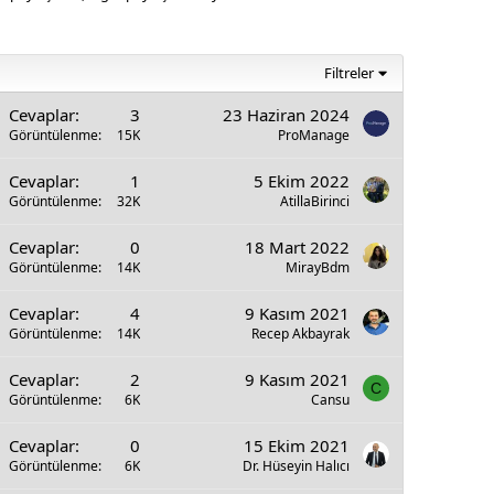
Filtreler
Cevaplar
3
23 Haziran 2024
Görüntülenme
15K
ProManage
Cevaplar
1
5 Ekim 2022
Görüntülenme
32K
AtillaBirinci
Cevaplar
0
18 Mart 2022
Görüntülenme
14K
MirayBdm
Cevaplar
4
9 Kasım 2021
Görüntülenme
14K
Recep Akbayrak
Cevaplar
2
9 Kasım 2021
C
Görüntülenme
6K
Cansu
Cevaplar
0
15 Ekim 2021
Görüntülenme
6K
Dr. Hüseyin Halıcı