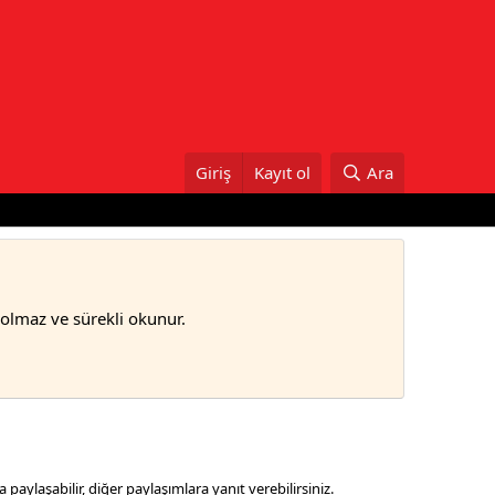
Giriş
Kayıt ol
Ara
bolmaz ve sürekli okunur.
a paylaşabilir, diğer paylaşımlara yanıt verebilirsiniz.