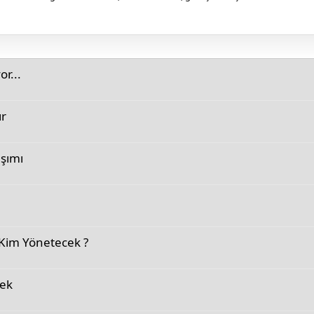
r...
ır
aşımı
 Kim Yönetecek ?
cek